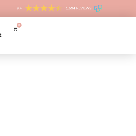
9.4
1.594 REVIEWS
0
t