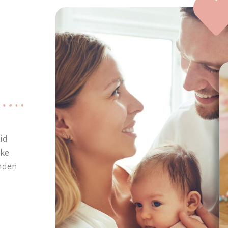
id
jke
anden