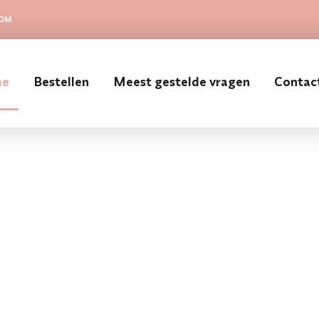
COM
me
Bestellen
Meest gestelde vragen
Contac
ekjes
kel verpakt,
s bezorgd.