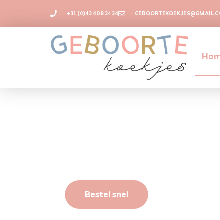
+31 (0)43 408 34 34
GEBOORTEKOEKJES@GMAIL.
Ho
Geboorteko
Dé geboortetraktatie! En
lekker lang vers én grati
Bestel snel