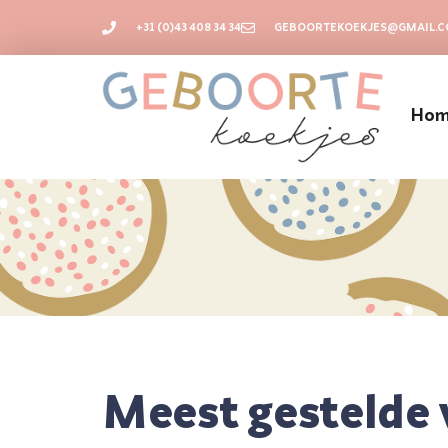
+31 (0)43 408 34 34
GEBOORTEKOEKJES@GMAIL.
Ho
Meest gestelde 