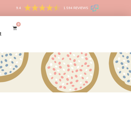
9.4
1.594 REVIEWS
0
t