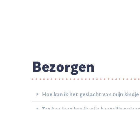
Bezorgen
Hoe kan ik het geslacht van mijn kindje
Tot hoe laat kan ik mijn bestelling pla
Wat is de levertijd van Geboortekoekje
Waar kan ik de Geboortekoekjes laten