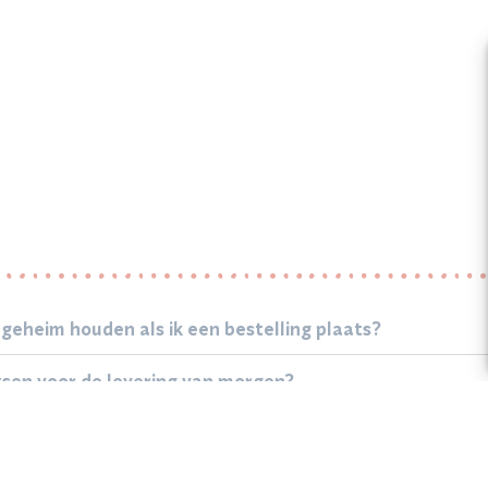
 geheim houden als ik een bestelling plaats?
atsen voor de levering van morgen?
s?
 bezorgen?