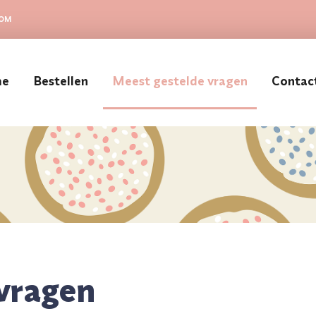
COM
me
Bestellen
Meest gestelde vragen
Contac
vragen