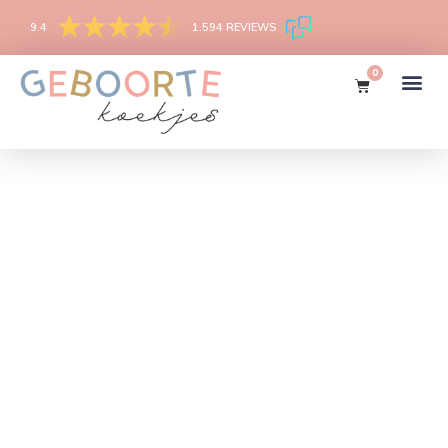
9.4
1.594 REVIEWS
0
Geboortekoek
Dé
geboortetraktatie!
Enkel verpakt,
lekker lang
vers én gratis