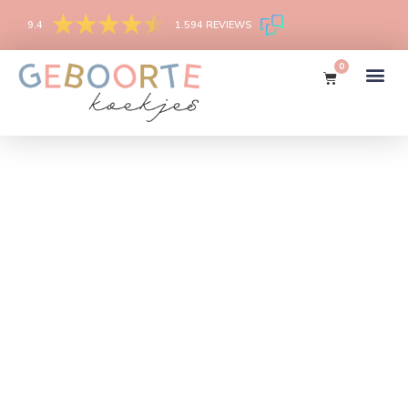
9.4
1.594 REVIEWS
0
Uitdeel
koekjes
Dé
geboortetraktatie!
Enkel verpakt,