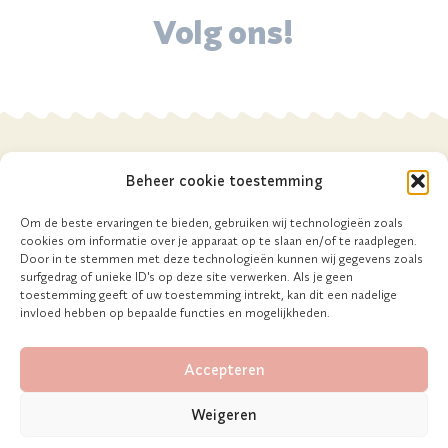
Volg ons!
Beheer cookie toestemming
Om de beste ervaringen te bieden, gebruiken wij technologieën zoals
cookies om informatie over je apparaat op te slaan en/of te raadplegen.
Door in te stemmen met deze technologieën kunnen wij gegevens zoals
surfgedrag of unieke ID's op deze site verwerken. Als je geen
toestemming geeft of uw toestemming intrekt, kan dit een nadelige
invloed hebben op bepaalde functies en mogelijkheden.
Habitatsingel 29, 6229RC Maastricht
+31 (0)43 408 34 34
Accepteren
geboortekoekjes@gmail.com
Weigeren
Cookie Statement
Privacyverklaring